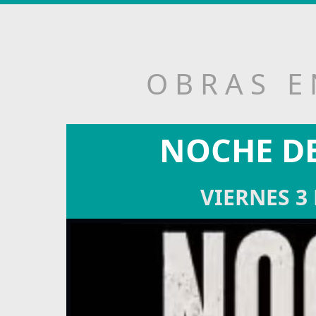
O B R A S E 
NOCHE D
VIERNES 3 