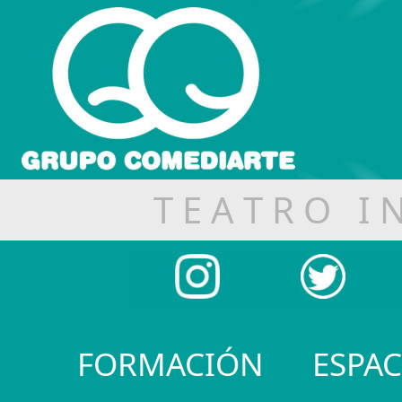
T E A T R O I N
FORMACIÓN
ESP